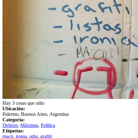
Hay 3 cosas que odio
Ubicación:
Palermo, Buenos Aires, Argentina
Categoría:
Delirios
,
Máximas
,
Política
Etiquetas:
macri
,
ironia
,
odio
,
grafiti