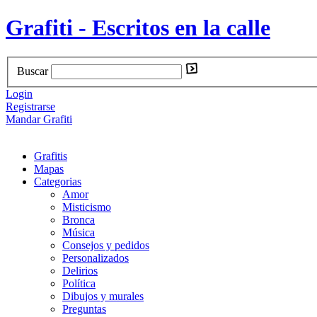
Grafiti - Escritos en la calle
Buscar
Login
Registrarse
Mandar Grafiti
Grafitis
Mapas
Categorias
Amor
Misticismo
Bronca
Música
Consejos y pedidos
Personalizados
Delirios
Política
Dibujos y murales
Preguntas