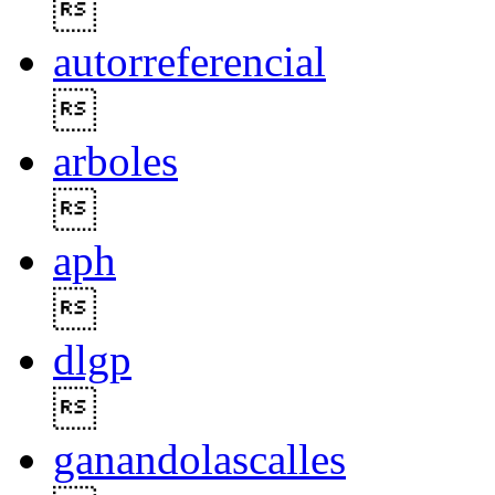

autorreferencial

arboles

aph

dlgp

ganandolascalles