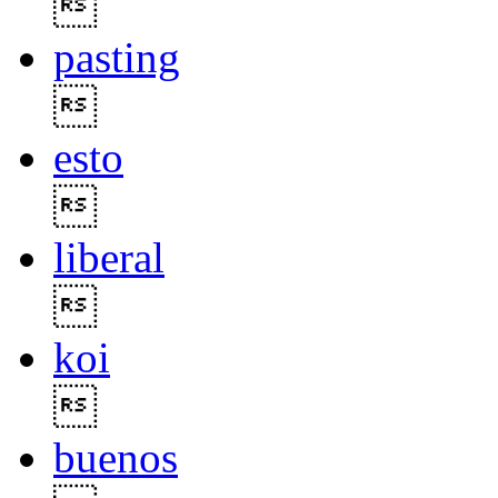

pasting

esto

liberal

koi

buenos