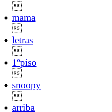

mama

letras

1ºpiso

snoopy

arriba