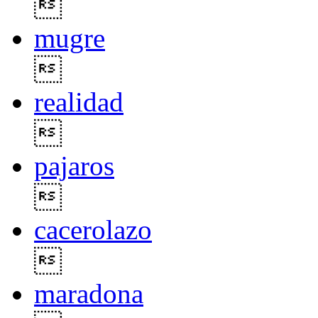

mugre

realidad

pajaros

cacerolazo

maradona