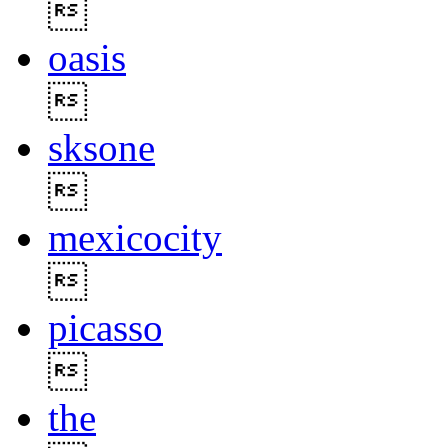

oasis

sksone

mexicocity

picasso

the