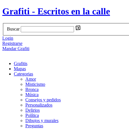
Grafiti - Escritos en la calle
Buscar
Login
Registrarse
Mandar Grafiti
Grafitis
Mapas
Categorias
Amor
Misticismo
Bronca
Música
Consejos y pedidos
Personalizados
Delirios
Política
Dibujos y murales
Preguntas