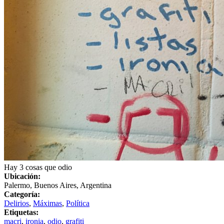
Hay 3 cosas que odio
Ubicación:
Palermo, Buenos Aires, Argentina
Categoría:
Delirios
,
Máximas
,
Política
Etiquetas:
macri
,
ironia
,
odio
,
grafiti