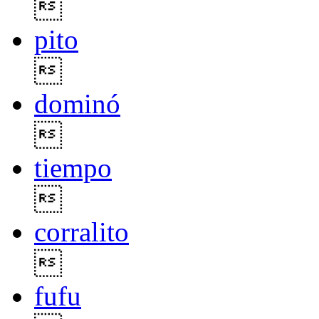

pito

dominó

tiempo

corralito

fufu