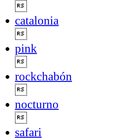

catalonia

pink

rockchabón

nocturno

safari