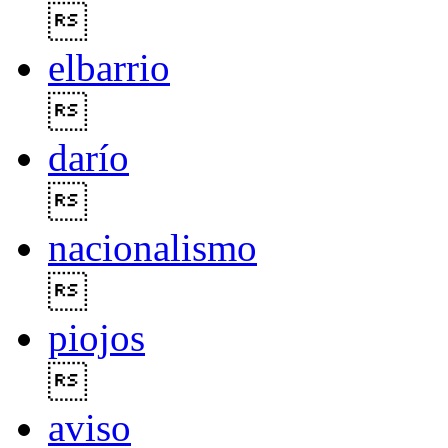

elbarrio

darío

nacionalismo

piojos

aviso