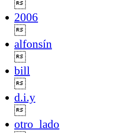

2006

alfonsín

bill

d.i.y

otro_lado