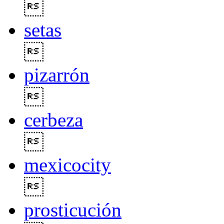

setas

pizarrón

cerbeza

mexicocity

prosticución