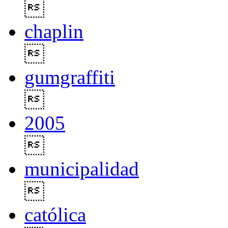

chaplin

gumgraffiti

2005

municipalidad

católica