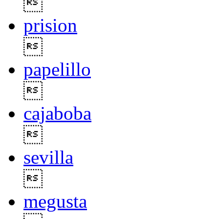

prision

papelillo

cajaboba

sevilla

megusta