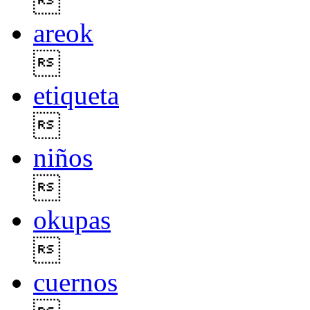

areok

etiqueta

niños

okupas

cuernos