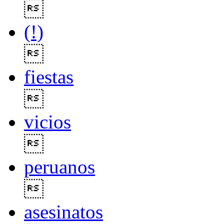

(!)

fiestas

vicios

peruanos

asesinatos