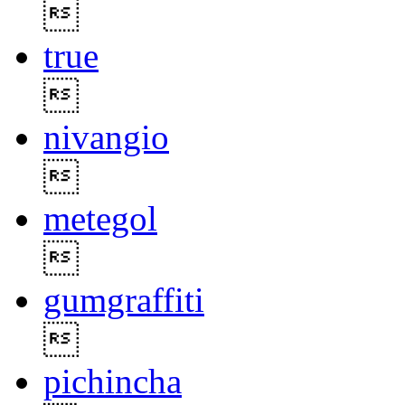

true

nivangio

metegol

gumgraffiti

pichincha