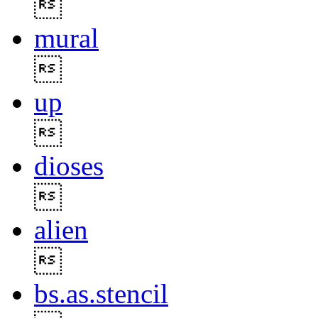

mural

up

dioses

alien

bs.as.stencil