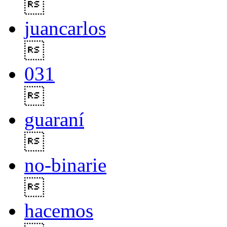

juancarlos

031

guaraní

no-binarie

hacemos