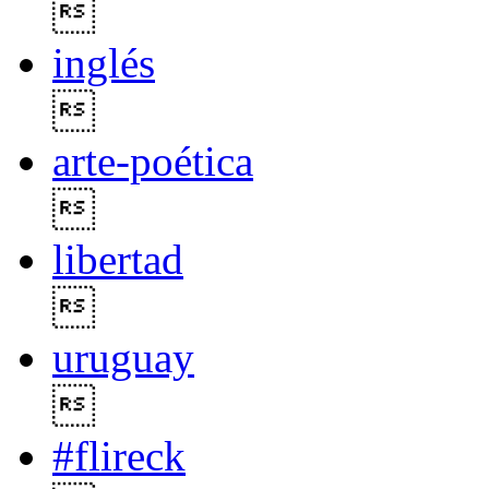

inglés

arte-poética

libertad

uruguay

#flireck