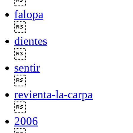

falopa

dientes

sentir

revienta-la-carpa

2006