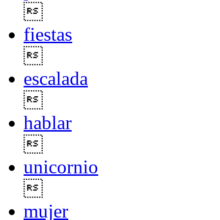

fiestas

escalada

hablar

unicornio

mujer