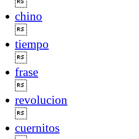

chino

tiempo

frase

revolucion

cuernitos