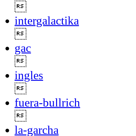

intergalactika

gac

ingles

fuera-bullrich

la-garcha