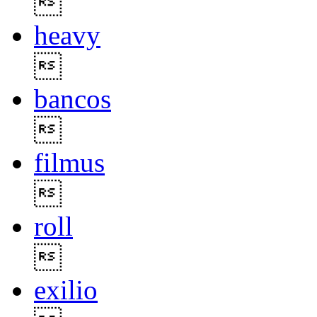

heavy

bancos

filmus

roll

exilio