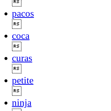

pacos

coca

curas

petite

ninja