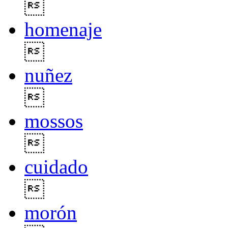

homenaje

nuñez

mossos

cuidado

morón