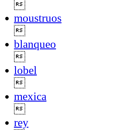

moustruos

blanqueo

lobel

mexica

rey