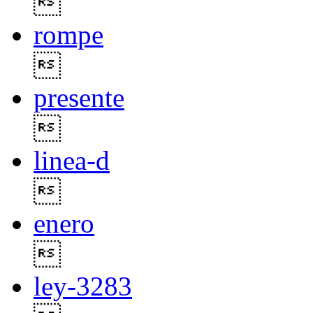

rompe

presente

linea-d

enero

ley-3283