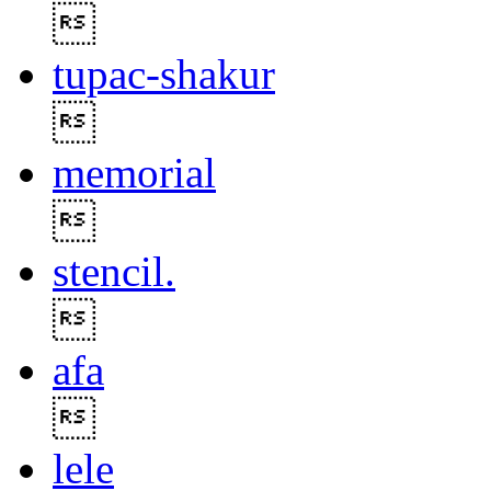

tupac-shakur

memorial

stencil.

afa

lele