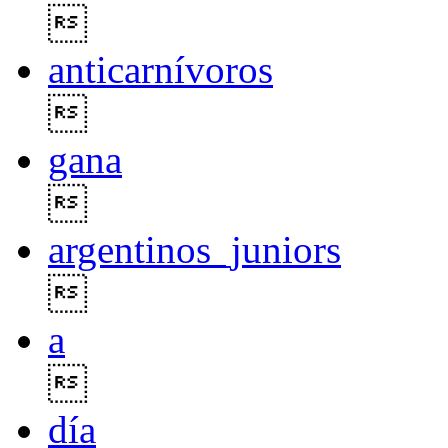

anticarnívoros

gana

argentinos_juniors

a

día