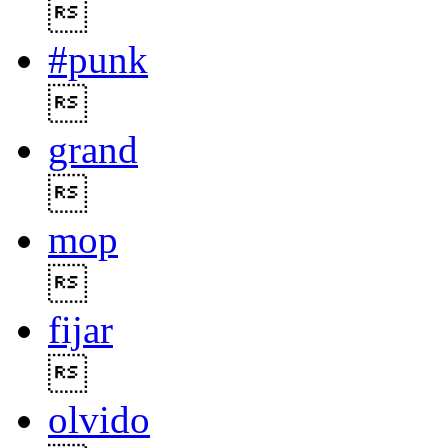

#punk

grand

mop

fijar

olvido