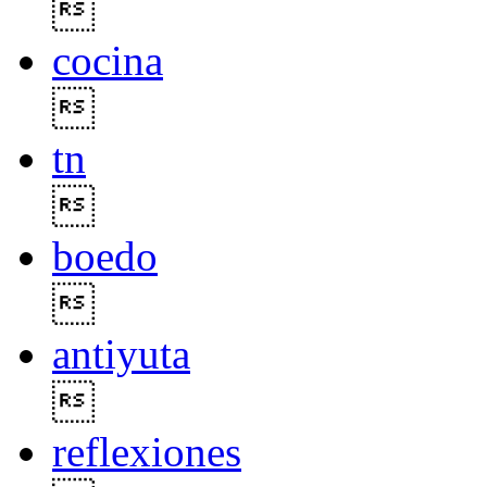

cocina

tn

boedo

antiyuta

reflexiones