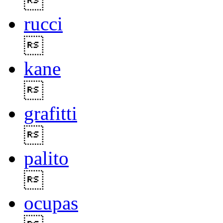

rucci

kane

grafitti

palito

ocupas