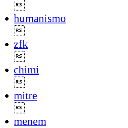

humanismo

zfk

chimi

mitre

menem