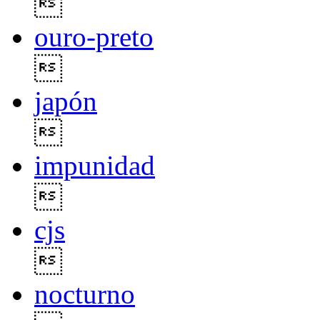

ouro-preto

japón

impunidad

cjs

nocturno