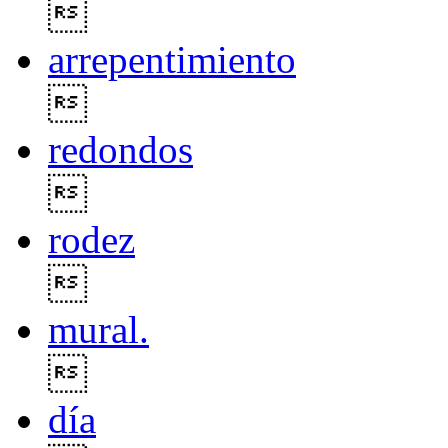

arrepentimiento

redondos

rodez

mural.

día