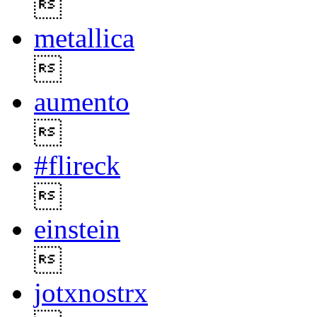

metallica

aumento

#flireck

einstein

jotxnostrx