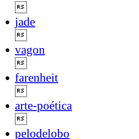

jade

vagon

farenheit

arte-poética

pelodelobo