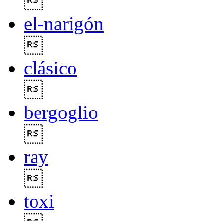

el-narigón

clásico

bergoglio

ray

toxi