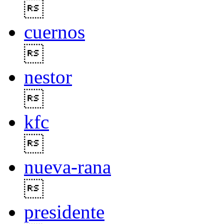

cuernos

nestor

kfc

nueva-rana

presidente