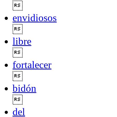

envidiosos

libre

fortalecer

bidón

del