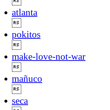

atlanta

pokitos

make-love-not-war

mañuco

seca