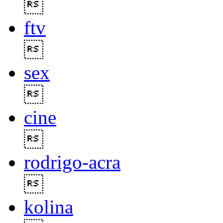

ftv

sex

cine

rodrigo-acra

kolina