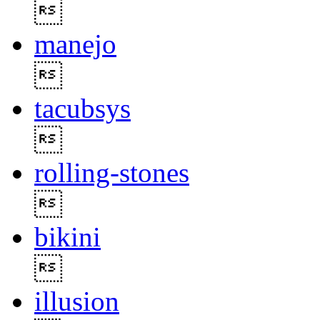

manejo

tacubsys

rolling-stones

bikini

illusion