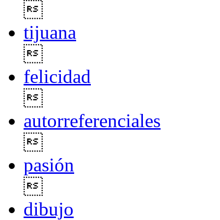

tijuana

felicidad

autorreferenciales

pasión

dibujo