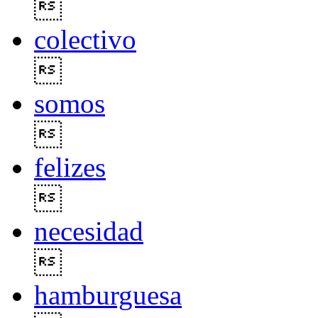

colectivo

somos

felizes

necesidad

hamburguesa