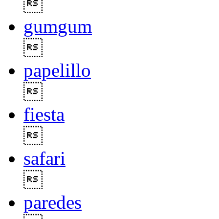

gumgum

papelillo

fiesta

safari

paredes