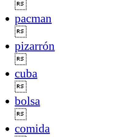

pacman

pizarrón

cuba

bolsa

comida