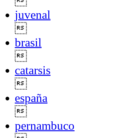

juvenal

brasil

catarsis

españa

pernambuco