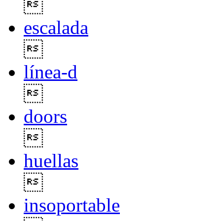

escalada

línea-d

doors

huellas

insoportable