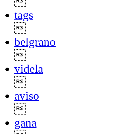

tags

belgrano

videla

aviso

gana