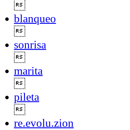

blanqueo

sonrisa

marita

pileta

re.evolu.zion