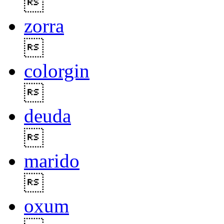

zorra

colorgin

deuda

marido

oxum