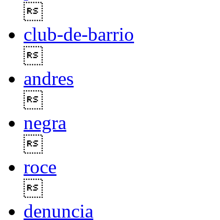

club-de-barrio

andres

negra

roce

denuncia