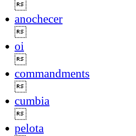

anochecer

oi

commandments

cumbia

pelota