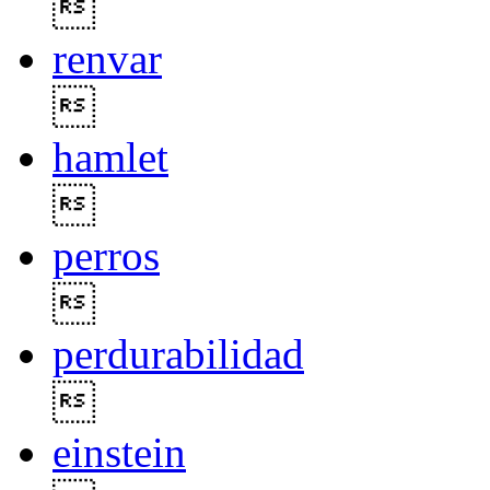

renvar

hamlet

perros

perdurabilidad

einstein