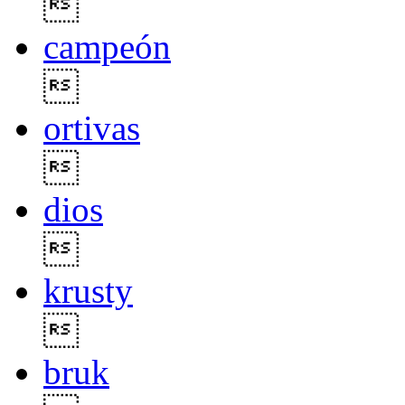

campeón

ortivas

dios

krusty

bruk