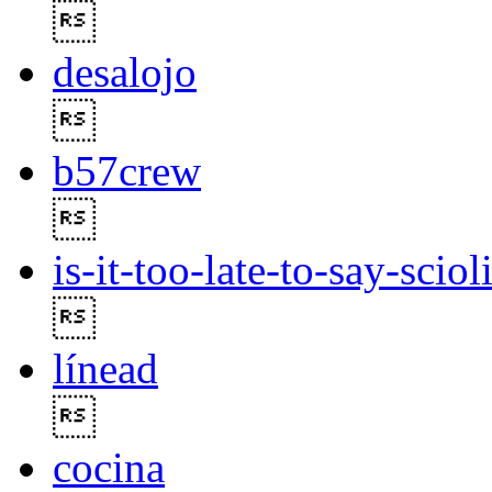

desalojo

b57crew

is-it-too-late-to-say-sciol

línead

cocina