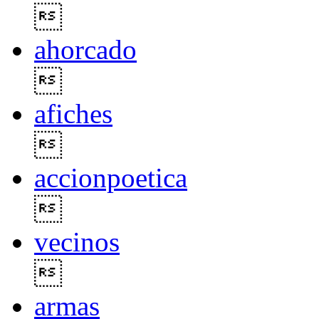

ahorcado

afiches

accionpoetica

vecinos

armas