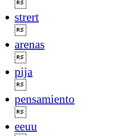

strert

arenas

pija

pensamiento

eeuu