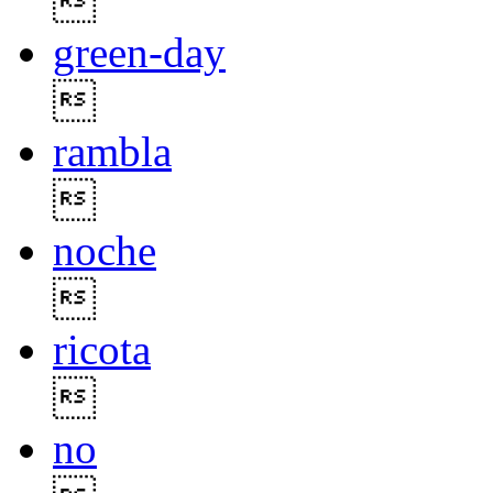

green-day

rambla

noche

ricota

no