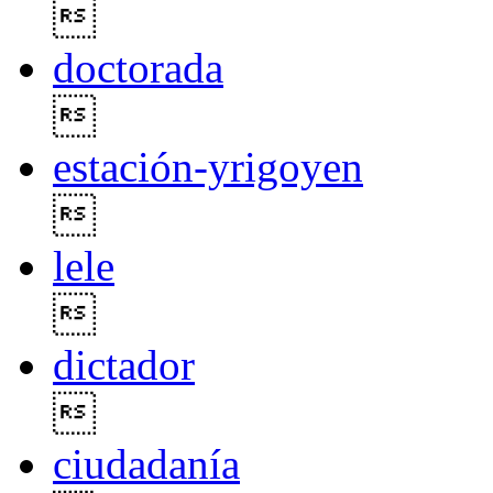

doctorada

estación-yrigoyen

lele

dictador

ciudadanía