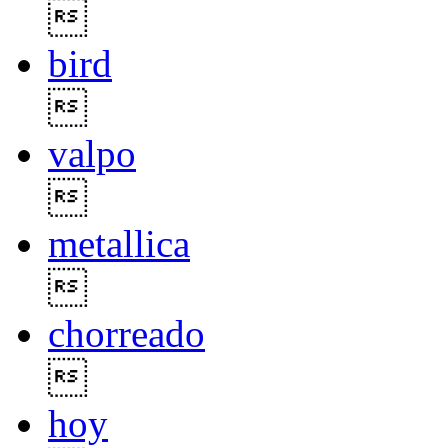

bird

valpo

metallica

chorreado

hoy