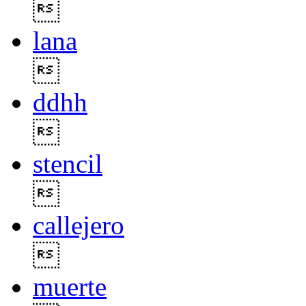

lana

ddhh

stencil

callejero

muerte