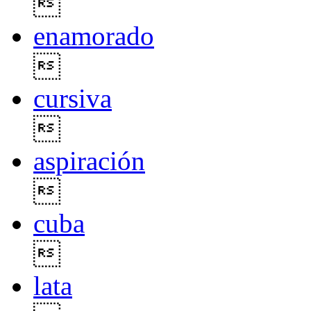

enamorado

cursiva

aspiración

cuba

lata