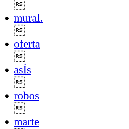

mural.

oferta

asÍs

robos

marte