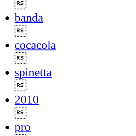

banda

cocacola

spinetta

2010

pro