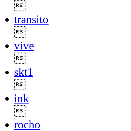

transito

vive

skt1

ink

rocho