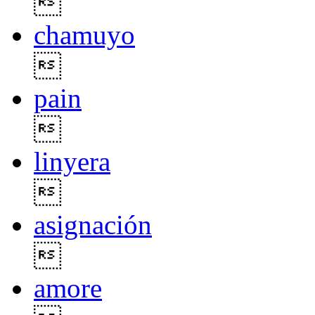

chamuyo

pain

linyera

asignación

amore