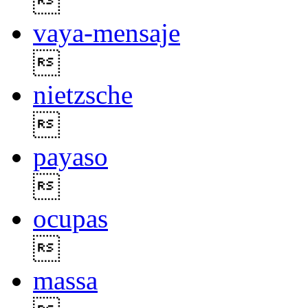

vaya-mensaje

nietzsche

payaso

ocupas

massa