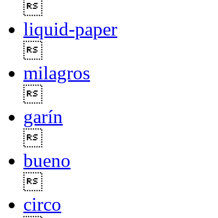

liquid-paper

milagros

garín

bueno

circo