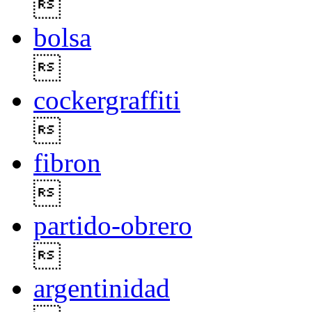

bolsa

cockergraffiti

fibron

partido-obrero

argentinidad