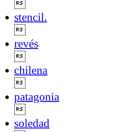

stencil.

revés

chilena

patagonia

soledad