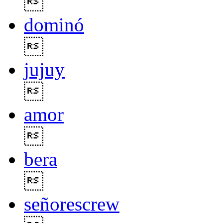

dominó

jujuy

amor

bera

señorescrew