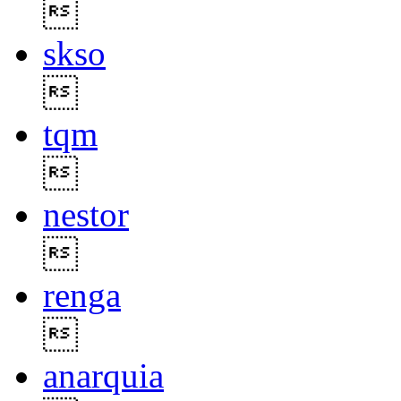

skso

tqm

nestor

renga

anarquia