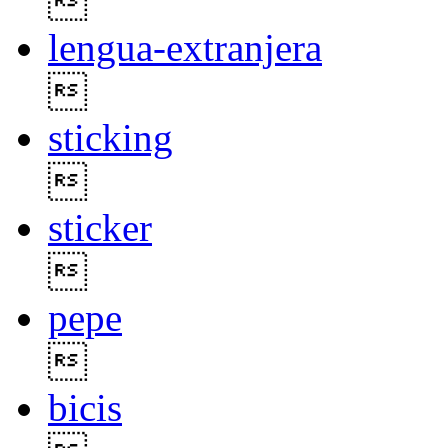

lengua-extranjera

sticking

sticker

pepe

bicis