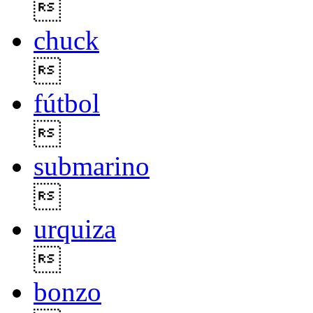

chuck

fútbol

submarino

urquiza

bonzo