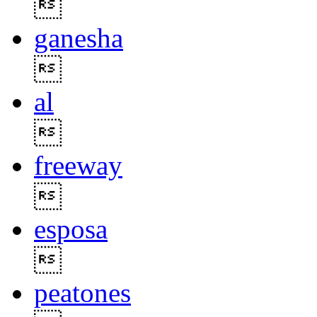

ganesha

al

freeway

esposa

peatones