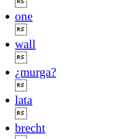

one

wall

¿murga?

lata

brecht