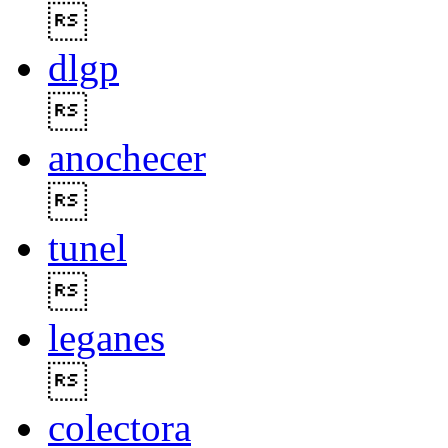

dlgp

anochecer

tunel

leganes

colectora