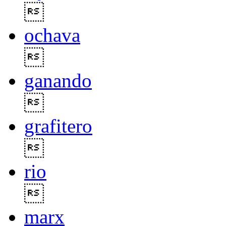

ochava

ganando

grafitero

rio

marx