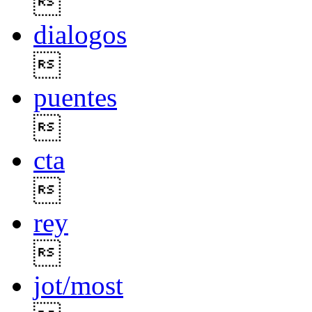

dialogos

puentes

cta

rey

jot/most