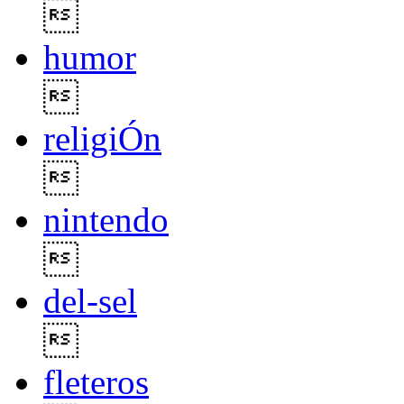

humor

religiÓn

nintendo

del-sel

fleteros