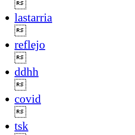

lastarria

reflejo

ddhh

covid

tsk