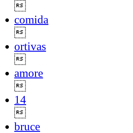

comida

ortivas

amore

14

bruce