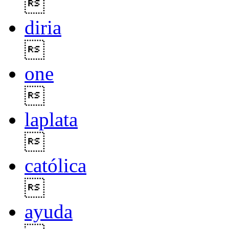

diria

one

laplata

católica

ayuda