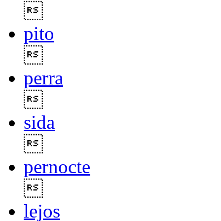

pito

perra

sida

pernocte

lejos