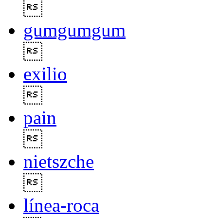

gumgumgum

exilio

pain

nietszche

línea-roca