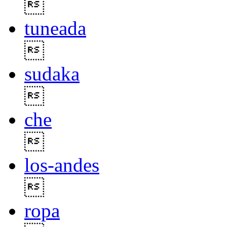

tuneada

sudaka

che

los-andes

ropa