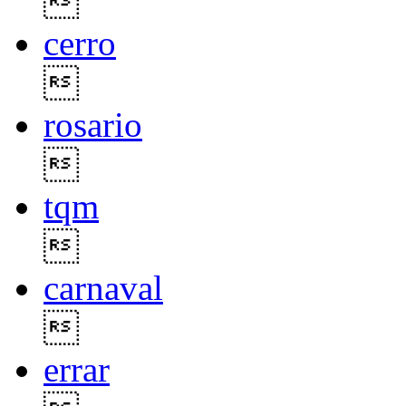

cerro

rosario

tqm

carnaval

errar