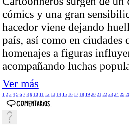
Cartoonneros surgen de un cr
cómics y una gran sensibili
hacedor viene dejando huell
país, así como en ciudades 
homenajes a figuras influyen
acompañando luchas popul
Ver más
1
2
3
4
5
6
7
8
9
10
11
12
13
14
15
16
17
18
19
20
21
22
23
24
25
2