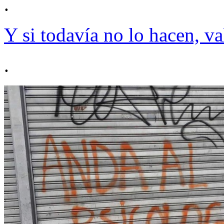
.
Y si todavía no lo hacen, va
.