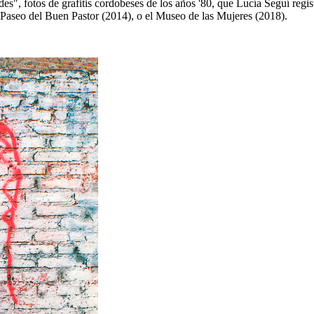
des", fotos de grafitis cordobeses de los años '80, que Lucía Seguí reg
Paseo del Buen Pastor (2014), o el Museo de las Mujeres (2018).