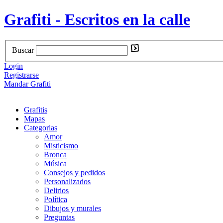
Grafiti - Escritos en la calle
Buscar
Login
Registrarse
Mandar Grafiti
Grafitis
Mapas
Categorias
Amor
Misticismo
Bronca
Música
Consejos y pedidos
Personalizados
Delirios
Política
Dibujos y murales
Preguntas