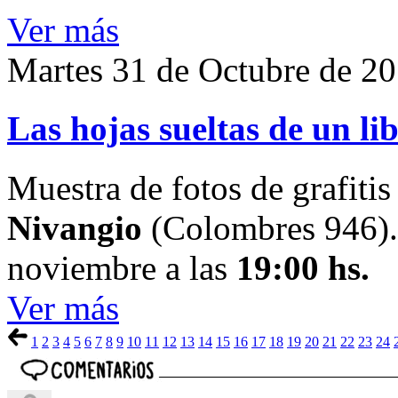
Ver más
Martes 31 de Octubre de 2
Las hojas sueltas de un lib
Muestra de fotos de grafiti
Nivangio
(Colombres 946).
noviembre a las
19:00 hs.
Ver más
1
2
3
4
5
6
7
8
9
10
11
12
13
14
15
16
17
18
19
20
21
22
23
24