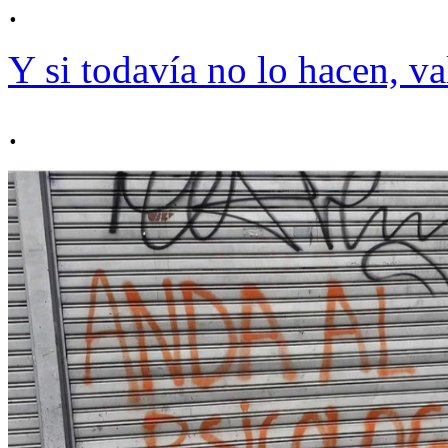
.
Y si todavía no lo hacen, va
.