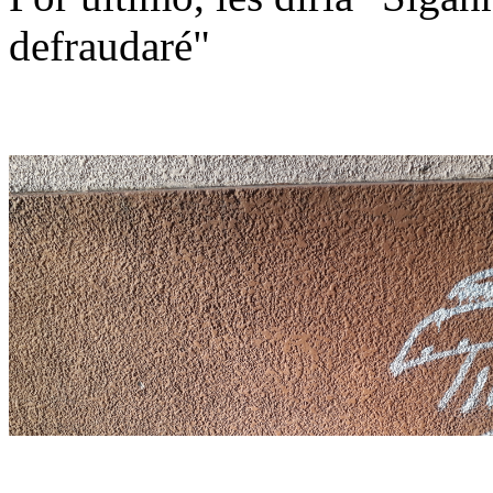
defraudaré"