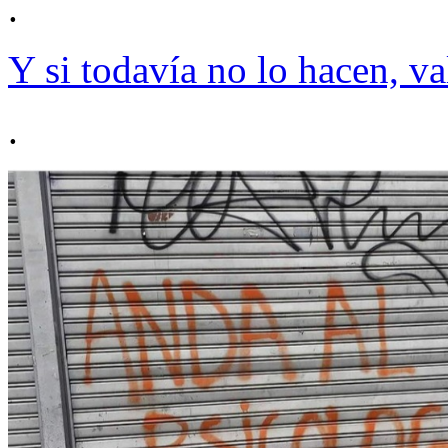
.
Y si todavía no lo hacen, va
.