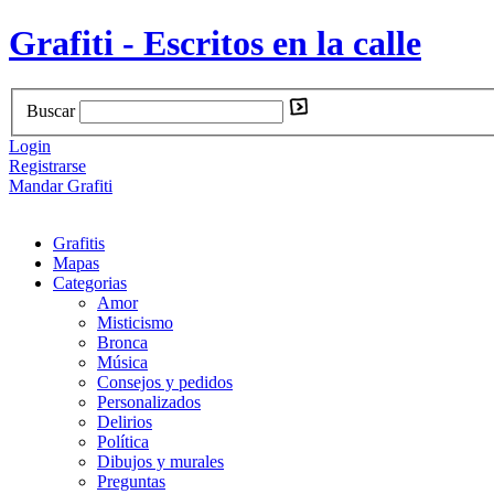
Grafiti - Escritos en la calle
Buscar
Login
Registrarse
Mandar Grafiti
Grafitis
Mapas
Categorias
Amor
Misticismo
Bronca
Música
Consejos y pedidos
Personalizados
Delirios
Política
Dibujos y murales
Preguntas