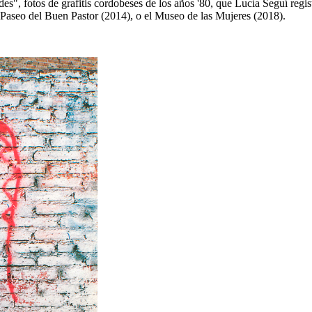
des", fotos de grafitis cordobeses de los años '80, que Lucía Seguí reg
Paseo del Buen Pastor (2014), o el Museo de las Mujeres (2018).