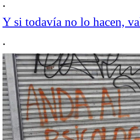
.
Y si todavía no lo hacen, va
.