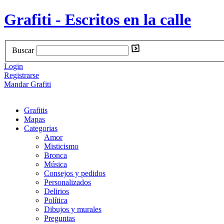
Grafiti - Escritos en la calle
Buscar
Login
Registrarse
Mandar Grafiti
Grafitis
Mapas
Categorias
Amor
Misticismo
Bronca
Música
Consejos y pedidos
Personalizados
Delirios
Política
Dibujos y murales
Preguntas