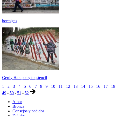
hormigas
Gerdy Harapos y tnqstencil
1
-
2
-
3
-
4
-
5
-
6
-
7
-
8
-
9
-
10
-
11
-
12
-
13
-
14
-
15
-
16
-
17
-
18
49
-
50
-
51
-
52
Amor
Bronca
Consejos y pedidos
Delirios