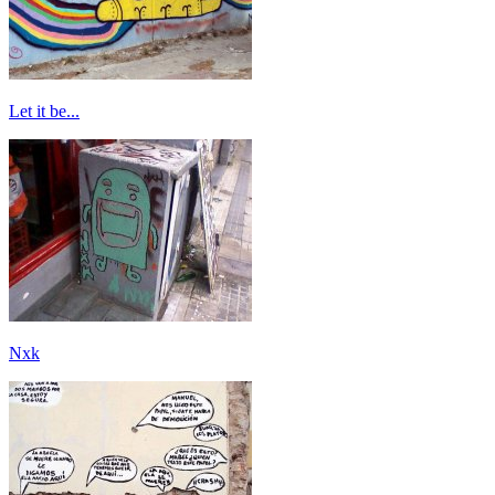
Let it be...
Nxk