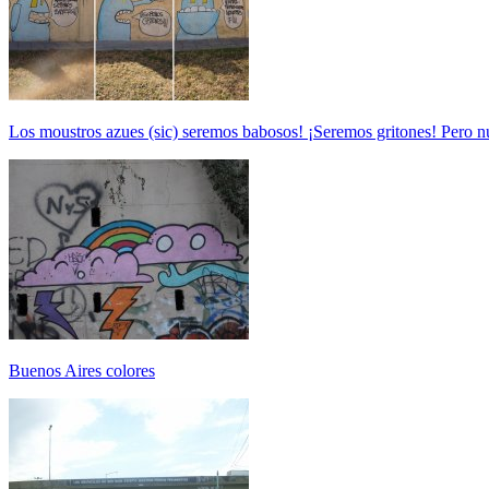
Los moustros azues (sic) seremos babosos! ¡Seremos gritones! Pero 
Buenos Aires colores