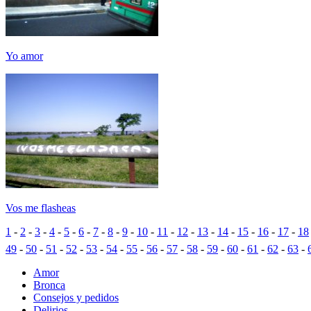
Yo amor
Vos me flasheas
1
-
2
-
3
-
4
-
5
-
6
-
7
-
8
-
9
-
10
-
11
-
12
-
13
-
14
-
15
-
16
-
17
-
18
49
-
50
-
51
-
52
-
53
-
54
-
55
-
56
-
57
-
58
-
59
-
60
-
61
-
62
-
63
-
Amor
Bronca
Consejos y pedidos
Delirios