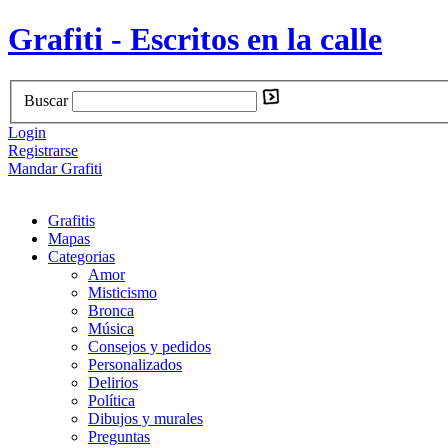
Grafiti - Escritos en la calle
Buscar
Login
Registrarse
Mandar Grafiti
Grafitis
Mapas
Categorias
Amor
Misticismo
Bronca
Música
Consejos y pedidos
Personalizados
Delirios
Política
Dibujos y murales
Preguntas