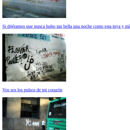
Si dijéramos que nunca hubo tan bella una noche como esta tuya y mí
Vos sos los pulsos de mi corazón