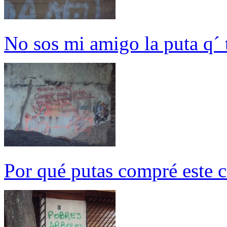
No sos mi amigo la puta q´ 
Por qué putas compré este c