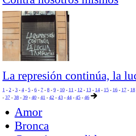
La represión continúa, la l
1
-
2
-
3
-
4
-
5
-
6
-
7
-
8
-
9
-
10
-
11
-
12
-
13
-
14
-
15
-
16
-
17
-
18
-
37
-
38
-
39
-
40
-
41
-
42
-
43
-
44
-
45
-
46
Amor
Bronca