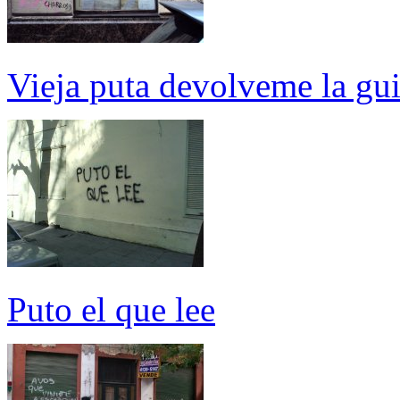
Vieja puta devolveme la gui
Puto el que lee