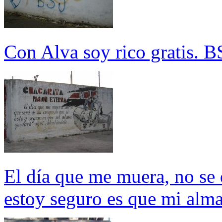
Con Alva soy rico gratis. B
El día que me muera, no se 
estoy seguro es que mi alma