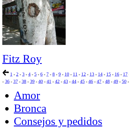
Fitz Roy
1
-
2
-
3
-
4
-
5
-
6
-
7
-
8
-
9
-
10
-
11
-
12
-
13
-
14
-
15
-
16
-
17
-
36
-
37
-
38
-
39
-
40
-
41
-
42
-
43
-
44
-
45
-
46
-
47
-
48
-
49
-
50
Amor
Bronca
Consejos y pedidos