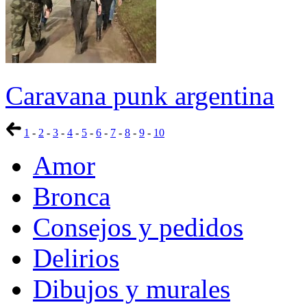
Caravana punk argentina
1
-
2
-
3
-
4
-
5
-
6
-
7
-
8
-
9
-
10
Amor
Bronca
Consejos y pedidos
Delirios
Dibujos y murales