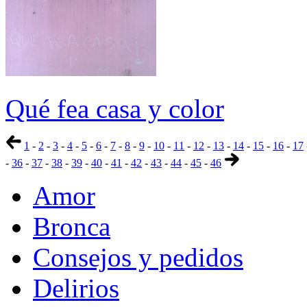
Qué fea casa y color
1
-
2
-
3
-
4
-
5
-
6
-
7
-
8
-
9
-
10
-
11
-
12
-
13
-
14
-
15
-
16
-
17
-
36
-
37
-
38
-
39
-
40
-
41
-
42
-
43
-
44
-
45
-
46
Amor
Bronca
Consejos y pedidos
Delirios