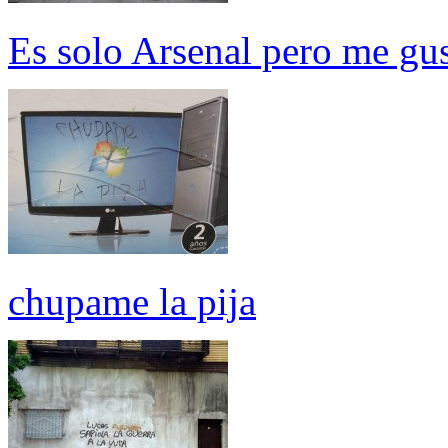
Es solo Arsenal pero me gu
chupame la pija