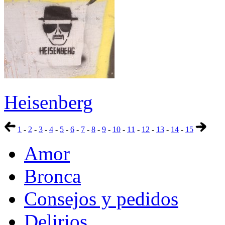
Heisenberg
1
-
2
-
3
-
4
-
5
-
6
-
7
-
8
-
9
-
10
-
11
-
12
-
13
-
14
-
15
Amor
Bronca
Consejos y pedidos
Delirios