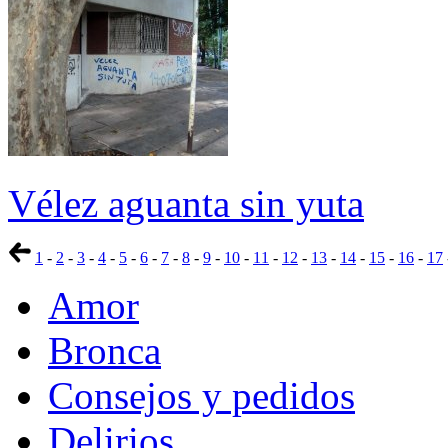
Vélez aguanta sin yuta
1
-
2
-
3
-
4
-
5
-
6
-
7
-
8
-
9
-
10
-
11
-
12
-
13
-
14
-
15
-
16
-
17
Amor
Bronca
Consejos y pedidos
Delirios