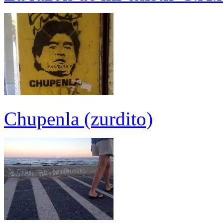
Chupenla (zurdito)