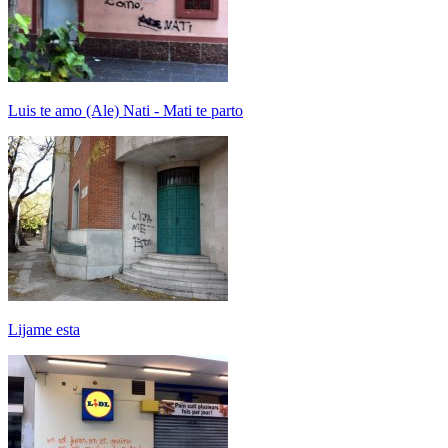
Luis te amo (Ale) Nati - Mati te parto
Lijame esta