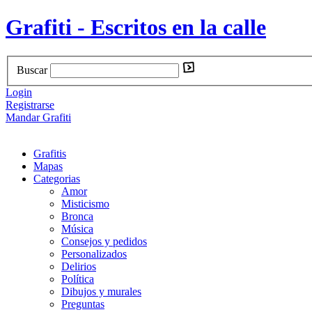
Grafiti - Escritos en la calle
Buscar
Login
Registrarse
Mandar Grafiti
Grafitis
Mapas
Categorias
Amor
Misticismo
Bronca
Música
Consejos y pedidos
Personalizados
Delirios
Política
Dibujos y murales
Preguntas