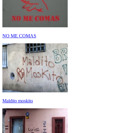
NO ME COMAS
Maldito moskito