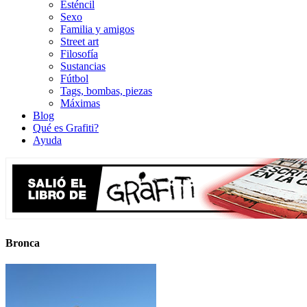
Esténcil
Sexo
Familia y amigos
Street art
Filosofía
Sustancias
Fútbol
Tags, bombas, piezas
Máximas
Blog
Qué es Grafiti?
Ayuda
Bronca