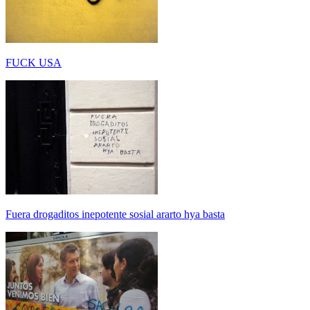
FUCK USA
Fuera drogaditos inepotente sosial ararto hya basta