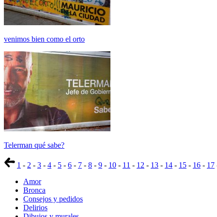
venimos bien como el orto
Telerman qué sabe?
1
-
2
-
3
-
4
-
5
-
6
-
7
-
8
-
9
-
10
-
11
-
12
-
13
-
14
-
15
-
16
-
17
Amor
Bronca
Consejos y pedidos
Delirios
Dibujos y murales