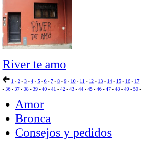
River te amo
1
-
2
-
3
-
4
-
5
-
6
-
7
-
8
-
9
-
10
-
11
-
12
-
13
-
14
-
15
-
16
-
17
-
36
-
37
-
38
-
39
-
40
-
41
-
42
-
43
-
44
-
45
-
46
-
47
-
48
-
49
-
50
Amor
Bronca
Consejos y pedidos