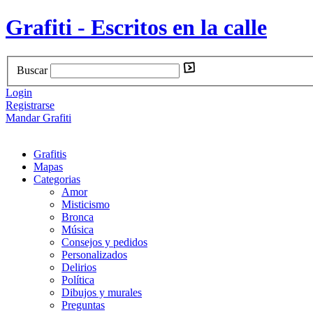
Grafiti - Escritos en la calle
Buscar
Login
Registrarse
Mandar Grafiti
Grafitis
Mapas
Categorias
Amor
Misticismo
Bronca
Música
Consejos y pedidos
Personalizados
Delirios
Política
Dibujos y murales
Preguntas