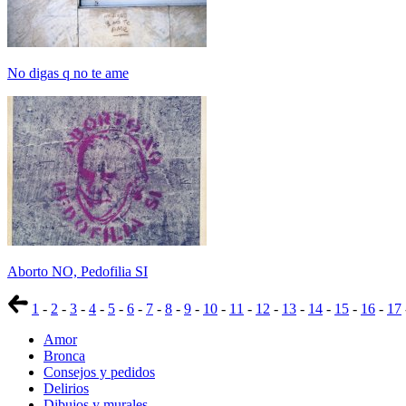
No digas q no te ame
Aborto NO, Pedofilia SI
1
-
2
-
3
-
4
-
5
-
6
-
7
-
8
-
9
-
10
-
11
-
12
-
13
-
14
-
15
-
16
-
17
Amor
Bronca
Consejos y pedidos
Delirios
Dibujos y murales