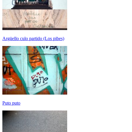
Argüello culo partido (Los pibes)
Puto puto