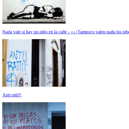
Nada vale si hay un niño en la calle - ¡¡¿¿Tampoco valen nada los pib
Anti ratii!!