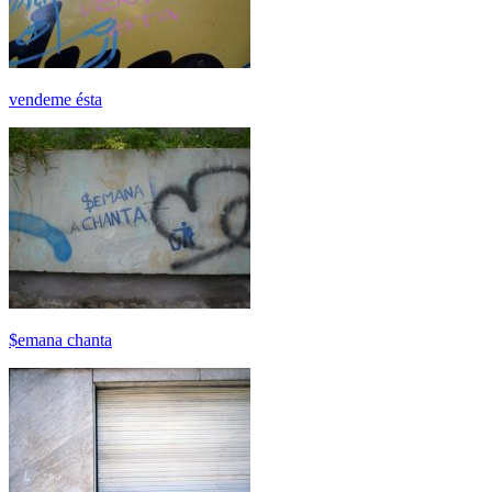
vendeme ésta
$emana chanta