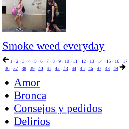
Smoke weed everyday
1
-
2
-
3
-
4
-
5
-
6
-
7
-
8
-
9
-
10
-
11
-
12
-
13
-
14
-
15
-
16
-
17
-
36
-
37
-
38
-
39
-
40
-
41
-
42
-
43
-
44
-
45
-
46
-
47
-
48
-
49
Amor
Bronca
Consejos y pedidos
Delirios