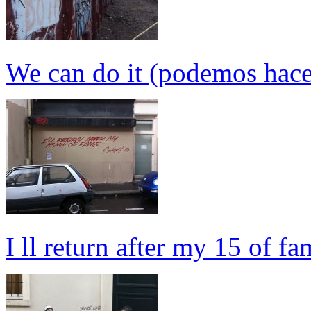
We can do it (podemos hace
I ll return after my 15 of fa