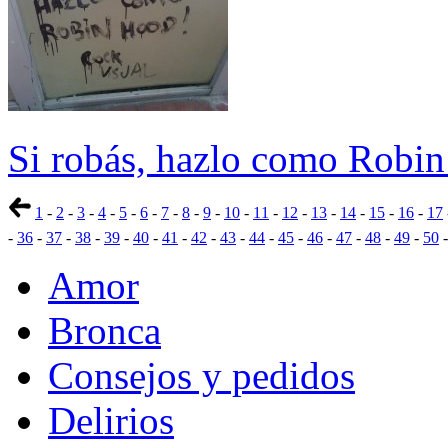
Si robás, hazlo como Robi
1
-
2
-
3
-
4
-
5
-
6
-
7
-
8
-
9
-
10
-
11
-
12
-
13
-
14
-
15
-
16
-
17
-
36
-
37
-
38
-
39
-
40
-
41
-
42
-
43
-
44
-
45
-
46
-
47
-
48
-
49
-
50
Amor
Bronca
Consejos y pedidos
Delirios