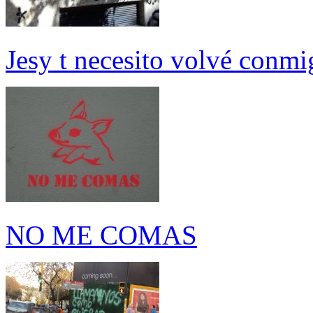
Jesy t necesito volvé con
NO ME COMAS