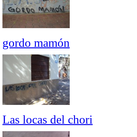
gordo mamón
Las locas del chori