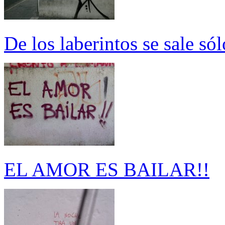
De los laberintos se sale sól
EL AMOR ES BAILAR!!