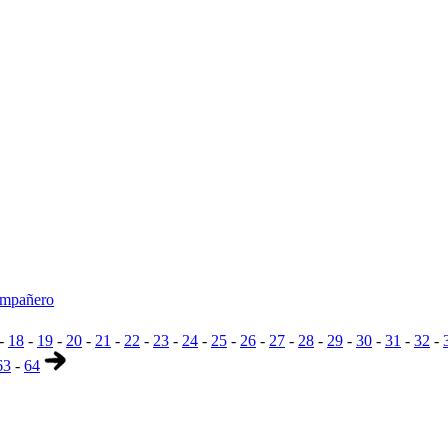
compañero
-
18
-
19
-
20
-
21
-
22
-
23
-
24
-
25
-
26
-
27
-
28
-
29
-
30
-
31
-
32
-
63
-
64