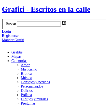
Grafiti - Escritos en la calle
Buscar
Login
Registrarse
Mandar Grafiti
Grafitis
Mapas
Categorias
Amor
Misticismo
Bronca
Música
Consejos y pedidos
Personalizados
Delirios
Política
Dibujos y murales
Preguntas