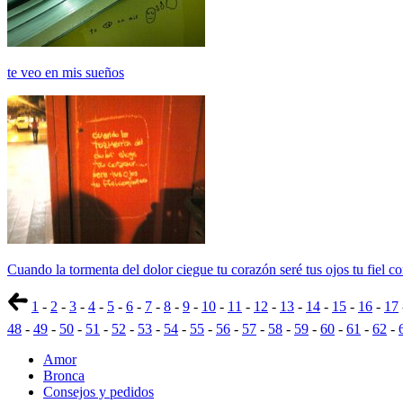
te veo en mis sueños
Cuando la tormenta del dolor ciegue tu corazón seré tus ojos tu fiel 
1
-
2
-
3
-
4
-
5
-
6
-
7
-
8
-
9
-
10
-
11
-
12
-
13
-
14
-
15
-
16
-
17
48
-
49
-
50
-
51
-
52
-
53
-
54
-
55
-
56
-
57
-
58
-
59
-
60
-
61
-
62
-
Amor
Bronca
Consejos y pedidos