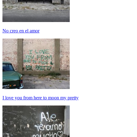
No creo en el amor
I love you from here to moon my pretty