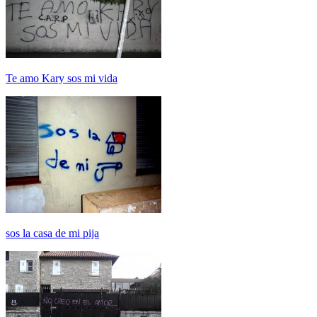
Te amo Kary sos mi vida
sos la casa de mi pija