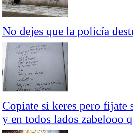
No dejes que la policía des
Copiate si keres pero fijate
y en todos lados zabelooo q