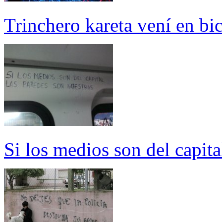
Trinchero kareta vení en bic
Si los medios son del capita