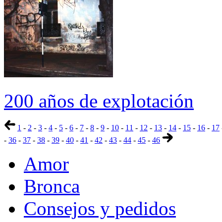
200 años de explotación
1
-
2
-
3
-
4
-
5
-
6
-
7
-
8
-
9
-
10
-
11
-
12
-
13
-
14
-
15
-
16
-
17
-
36
-
37
-
38
-
39
-
40
-
41
-
42
-
43
-
44
-
45
-
46
Amor
Bronca
Consejos y pedidos