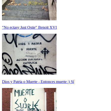
"No ectasy Just Ostie" Benoit XVI
Dios y Patria o Muerte - Entonces muerte :) Sí