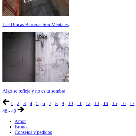
Las Unicas Barreras Son Mentales
Algo se refleja y no es tu sombra
1
-
2
-
3
-
4
-
5
-
6
-
7
-
8
-
9
-
10
-
11
-
12
-
13
-
14
-
15
-
16
-
17
48
-
49
Amor
Bronca
Consejos y pedidos