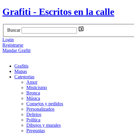
Grafiti - Escritos en la calle
Buscar
Login
Registrarse
Mandar Grafiti
Grafitis
Mapas
Categorias
Amor
Misticismo
Bronca
Música
Consejos y pedidos
Personalizados
Delirios
Política
Dibujos y murales
Preguntas