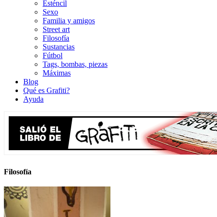
Esténcil
Sexo
Familia y amigos
Street art
Filosofía
Sustancias
Fútbol
Tags, bombas, piezas
Máximas
Blog
Qué es Grafiti?
Ayuda
Filosofía