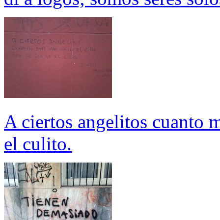
A ciertos angelitos cuanto m
el culito.