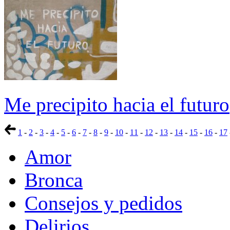
Me precipito hacia el futuro
1
-
2
-
3
-
4
-
5
-
6
-
7
-
8
-
9
-
10
-
11
-
12
-
13
-
14
-
15
-
16
-
17
Amor
Bronca
Consejos y pedidos
Delirios