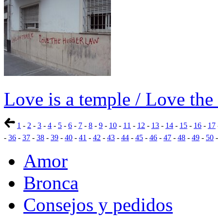
Love is a temple / Love the
1
-
2
-
3
-
4
-
5
-
6
-
7
-
8
-
9
-
10
-
11
-
12
-
13
-
14
-
15
-
16
-
17
-
36
-
37
-
38
-
39
-
40
-
41
-
42
-
43
-
44
-
45
-
46
-
47
-
48
-
49
-
50
Amor
Bronca
Consejos y pedidos