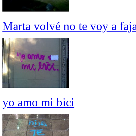
Marta volvé no te voy a faj
yo amo mi bici