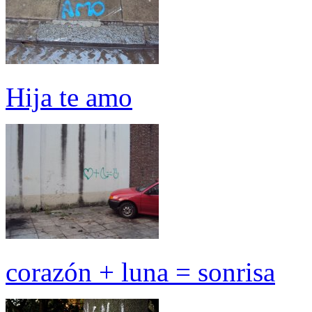
Hija te amo
corazón + luna = sonrisa