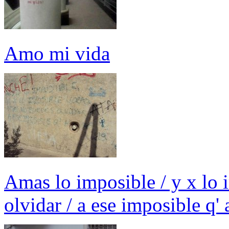
Amo mi vida
Amas lo imposible / y x lo 
olvidar / a ese imposible q' 