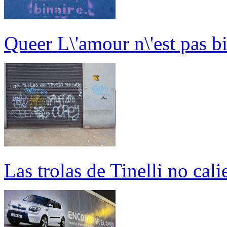
Queer L\'amour n\'est pas b
Las trolas de Tinelli no cali