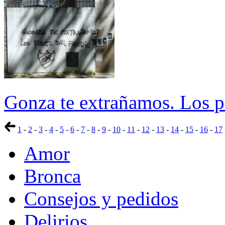
Gonza te extrañamos. Los 
1
-
2
-
3
-
4
-
5
-
6
-
7
-
8
-
9
-
10
-
11
-
12
-
13
-
14
-
15
-
16
-
17
Amor
Bronca
Consejos y pedidos
Delirios