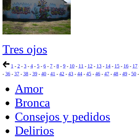
Tres ojos
1
-
2
-
3
-
4
-
5
-
6
-
7
-
8
-
9
-
10
-
11
-
12
-
13
-
14
-
15
-
16
-
17
-
36
-
37
-
38
-
39
-
40
-
41
-
42
-
43
-
44
-
45
-
46
-
47
-
48
-
49
-
50
Amor
Bronca
Consejos y pedidos
Delirios