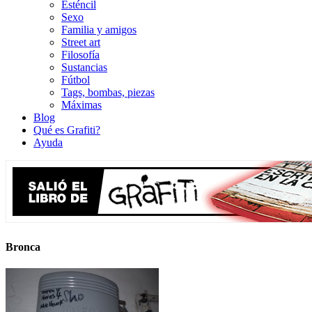
Esténcil
Sexo
Familia y amigos
Street art
Filosofía
Sustancias
Fútbol
Tags, bombas, piezas
Máximas
Blog
Qué es Grafiti?
Ayuda
Bronca