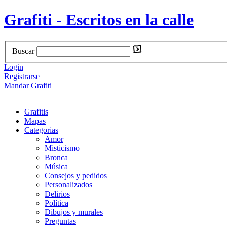
Grafiti - Escritos en la calle
Buscar
Login
Registrarse
Mandar Grafiti
Grafitis
Mapas
Categorias
Amor
Misticismo
Bronca
Música
Consejos y pedidos
Personalizados
Delirios
Política
Dibujos y murales
Preguntas