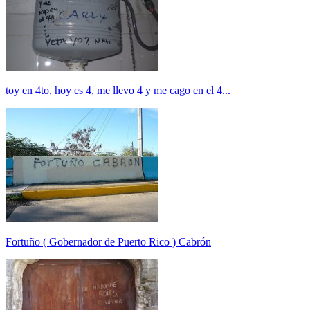
toy en 4to, hoy es 4, me llevo 4 y me cago en el 4...
Fortuño ( Gobernador de Puerto Rico ) Cabrón