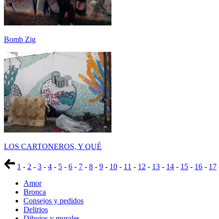
Bomb Zig
LOS CARTONEROS, Y QUÉ
1
-
2
-
3
-
4
-
5
-
6
-
7
-
8
-
9
-
10
-
11
-
12
-
13
-
14
-
15
-
16
-
17
Amor
Bronca
Consejos y pedidos
Delirios
Dibujos y murales