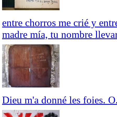
entre chorros me crié y ent
madre mía, tu nombre lleva
Dieu m'a donné les foies. O