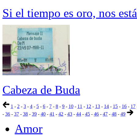
Si el tiempo es oro, nos es
Cabeza de Buda
1
-
2
-
3
-
4
-
5
-
6
-
7
-
8
-
9
-
10
-
11
-
12
-
13
-
14
-
15
-
16
-
17
-
36
-
37
-
38
-
39
-
40
-
41
-
42
-
43
-
44
-
45
-
46
-
47
-
48
-
49
Amor