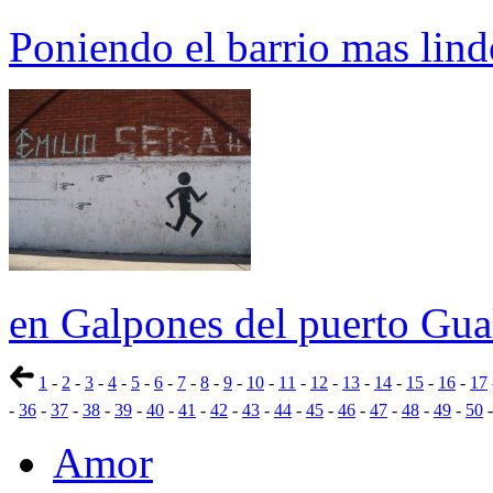
Poniendo el barrio mas lind
en Galpones del puerto Gu
1
-
2
-
3
-
4
-
5
-
6
-
7
-
8
-
9
-
10
-
11
-
12
-
13
-
14
-
15
-
16
-
17
-
36
-
37
-
38
-
39
-
40
-
41
-
42
-
43
-
44
-
45
-
46
-
47
-
48
-
49
-
50
Amor