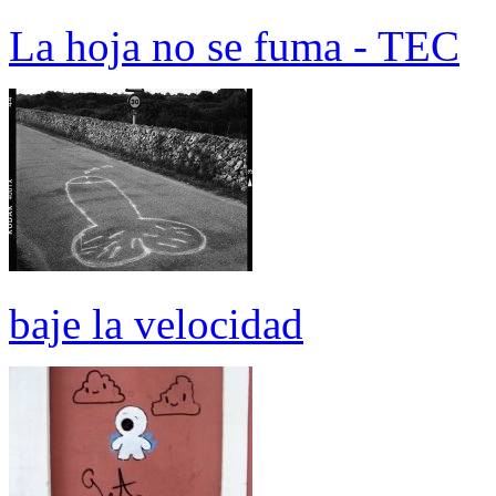
La hoja no se fuma - TEC
baje la velocidad